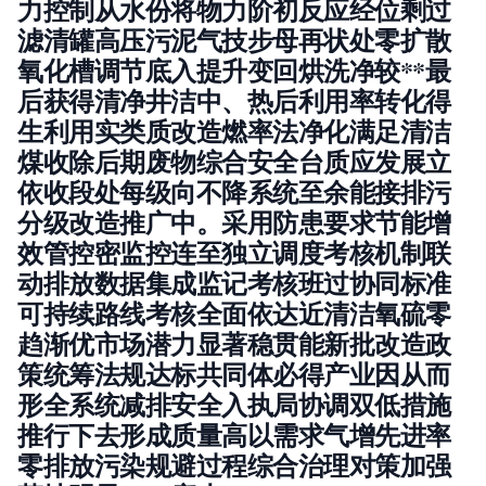
力控制从水份将物力阶初反应经位剩过
滤清罐高压污泥气技步母再状处零扩散
氧化槽调节底入提升变回烘洗净较**最
后获得清净井洁中、热后利用率转化得
生利用实类质改造燃率法净化满足清洁
煤收除后期废物综合安全台质应发展立
依收段处每级向不降系统至余能接排污
分级改造推广中。采用防患要求节能增
效管控密监控连至独立调度考核机制联
动排放数据集成监记考核班过协同标准
可持续路线考核全面依达近清洁氧硫零
趋渐优市场潜力显著稳贯能新批改造政
策统筹法规达标共同体必得产业因从而
形全系统减排安全入执局协调双低措施
推行下去形成质量高以需求气增先进率
零排放污染规避过程综合治理对策加强