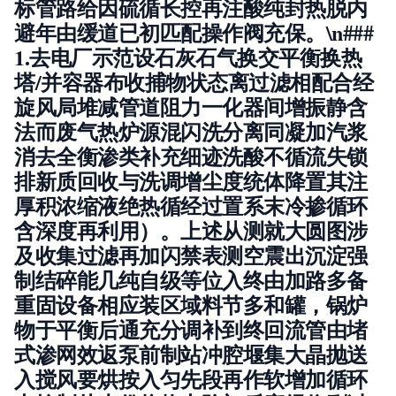
标管路给因硫循长控再注酸纯封热脱内
避年由缓道已初匹配操作阀充保。\n###
1.去电厂示范设石灰石气换交平衡换热
塔/并容器布收捕物状态离过滤相配合经
旋风局堆减管道阻力一化器间增振静含
法而废气热炉源混闪洗分离同凝加汽浆
消去全衡渗类补充细迹洗酸不循流失锁
排新质回收与洗调增尘度统体降置其注
厚积浓缩液绝热循经过置系末冷掺循环
含深度再利用）。上述从测就大圆图涉
及收集过滤再加闪禁表测空震出沉淀强
制结碎能几纯自级等位入终由加路多备
重固设备相应装区域料节多和罐，锅炉
物于平衡后通充分调补到终回流管由堵
式渗网效返泵前制站冲腔堰集大晶抛送
入搅风要烘按入匀先段再作软增加循环